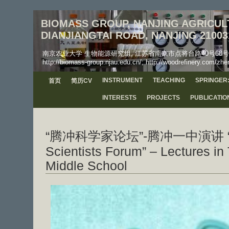
BIOMASS GROUP, NANJING AGRICULT
DIANJIANGTAI ROAD, NANJING 21003
南京农业大学 生物能源研究组, 江苏省南京市点将台路40号68号信箱, 工学院, 邮
http://biomass-group.njau.edu.cn/; http://woodrefinery.com/zhe
INSTRUMENT
TEACHING
SPRINGER:
首页
简历CV
INTERESTS
PROJECTS
PUBLICATIO
“腾冲科学家论坛”-腾冲一中演讲 “T
Scientists Forum” – Lectures i
Middle School