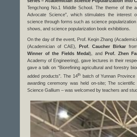
series – Academician Science Popularization into 
Tengchong No.1 Middle School. The theme of the ac
Advocate Science”, which stimulates the interest o
science through forms such as science popularization
shows, and science popularization book exhibitions.
On the day of the event, Prof. Keqin Zhang (Academic
(Academician of CAE),
Prof. Caucher Birkar
from
Winner of the Fields Medal
), and
Prof. Zhen Fa
Academy of Engineering), gave lectures in their respec
gave a talk on “Biorefining agricultural and forestry b
th
added products”. The 14
batch of Yunnan Province 
awarding ceremony was held on-site; The scientific
Science Gallium – was welcomed by teachers and stude