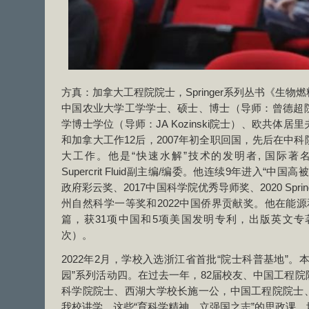
方真：加拿大工程院院士，Springer系列丛书《生
中国农业大学工学学士、硕士、博士（导师：曾德超
学博士学位（导师：JA Kozinski院士）、欧共体
和加拿大工作12后，2007年初全职回国，先后在中
大工作。他是“快速水解”技术的发明者, 国际著名刊物Biot
Supercrit Fluid副主编/编委。他连续9年进入“中
政府彩云奖、2017中国科学院优秀导师奖、2020 Spring
州自然科学一等奖和2022中国侨界贡献奖。他在能源
篇，获31项中国和5项美国发明专利，出版英文专著
次）。
2022年2月，学校入选浙江省首批“院士科普基地”。
园”系列活动四。在过去一年，82届校友、中国工程
科学院院士、西湖大学校长施一公，中国工程院院士
我校讲学，这些“育科学精神，立强国之志”的思政课