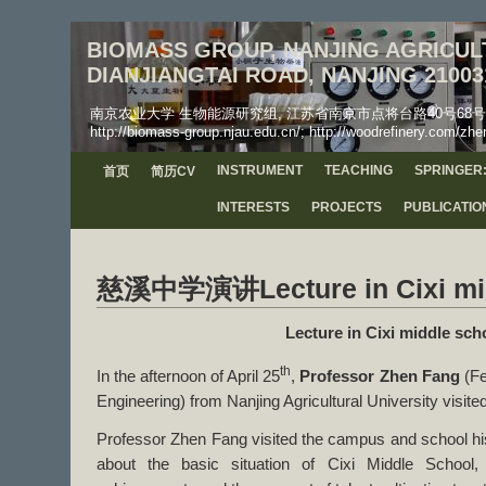
BIOMASS GROUP, NANJING AGRICULT
DIANJIANGTAI ROAD, NANJING 21003
南京农业大学 生物能源研究组, 江苏省南京市点将台路40号68号信箱, 工学院, 邮
http://biomass-group.njau.edu.cn/; http://woodrefinery.com/zhe
INSTRUMENT
TEACHING
SPRINGER:
首页
简历CV
INTERESTS
PROJECTS
PUBLICATIO
慈溪中学演讲Lecture in Cixi mid
Lecture in Cixi middle sch
th
In the afternoon of April 25
,
Professor Zhen Fang
(Fe
Engineering) from Nanjing Agricultural University visite
Professor Zhen Fang visited the campus and school his
about the basic situation of Cixi Middle School,