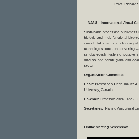
Profs. Richar
NJAU – International Virtual C
Sustainable processing of biomass is
biofuels and multi-functional biopro
crucial platforms for exchanging i
technologies focus on converting va
simultaneously fostering positiv
discuss, and debate global and local 
sector.
Organization Committee
Chair:
Professor & Dean Janusz A. 
University, Canada
Co-chair:
Professor Zhen Fang (FCAE
Secretaries:
Nanjing Agricultural U
Online Meeting Screenshot