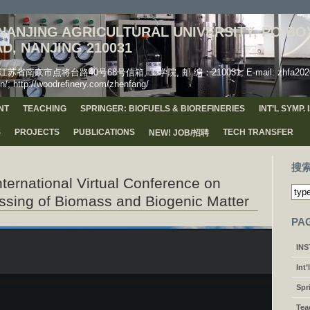
ANJING AGRICULTURAL UNIVERSITY, PO BOX
D, NANJING 210031
市点将台路40号68号信箱, 工学院, 邮 编：210031, E-mail: zhfa2020(AT)
n/; http://woodrefinery.com/zhenfang/
NT
TEACHING
SPRINGER: BIOFUELS & BIOREFINERIES
INT’L SYMP.
S
PROJECTS
PUBLICATIONS
TECH TRANSFER
NEW! JOB/招聘
搜
national Virtual Conference on
ssing of Biomass and Biogenic Matter
PA
IN
Int
Spr
Tea