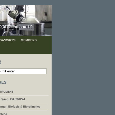
 68, 40
hotmail.com. URL:
 ISASWR’24
MEMBERS
索
GES
STRUMENT
’l Symp. ISASWR’24
inger: Biofuels & Biorefineries
ching