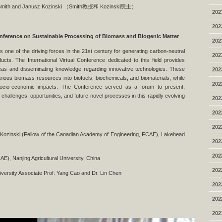
d Smith and Janusz Kozinski （Smith教授和 Kozinski院士）
202
202
onference on Sustainable Processing of Biomass and Biogenic Matter
202
 one of the driving forces in the 21st century for generating carbon-neutral
202
ducts. The International Virtual Conference dedicated to this field provides
deas and disseminating knowledge regarding innovative technologies. These
202
rious biomass resources into biofuels, biochemicals, and biomaterials, while
202
e socio-economic impacts. The Conference served as a forum to present,
challenges, opportunities, and future novel processes in this rapidly evolving
202
202
202
Kozinski (Fellow of the Canadian Academy of Engineering, FCAE), Lakehead
202
202
), Nanjing Agricultural University, China
202
niversity Associate Prof. Yang Cao and Dr. Lin Chen
202
202
202