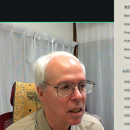
简历
Me
Int
Pro
Pub
Ne
Tec
AR
202
202
202
202
202
202